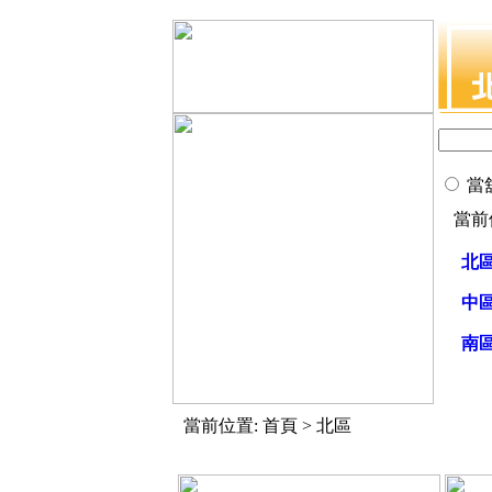
當
當前
北
中
南
當前位置: 首頁 > 北區