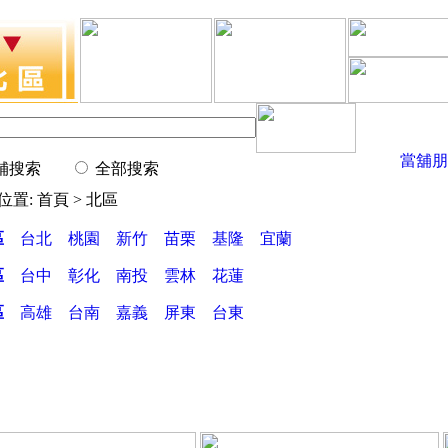
當舖朋
舖搜索
全部搜索
位置: 首頁 > 北區
區
台北
桃園
新竹
苗栗
基隆
宜蘭
區
台中
彰化
南投
雲林
花蓮
區
高雄
台南
嘉義
屏東
台東