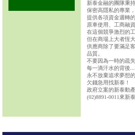
新泰金融的團隊秉
保密高隱私的專業
提供各項資金週轉
原車使用、工商融
在這個競爭激烈的
但在商場上大者恆
供應商除了要滿足
品質。
不要因為一時的疏失
每一滴汗水的背後.
永不放棄追求夢想的
欠錢急用找新泰！
政府立案的新泰動
(02)8891-001