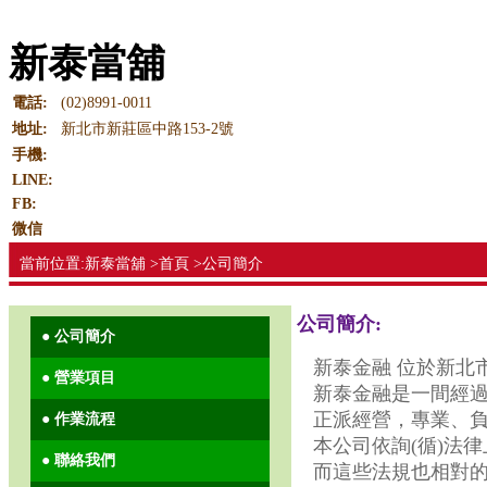
新泰當舖
電話:
(02)8991-0011
地址:
新北市新莊區中路153-2號
手機:
LINE:
FB:
微信
當前位置:新泰當舖 >首頁 >公司簡介
公司簡介:
● 公司簡介
新泰金融 位於新北市
● 營業項目
新泰金融是一間經
正派經營，專業、
● 作業流程
本公司依詢(循)法
● 聯絡我們
而這些法規也相對