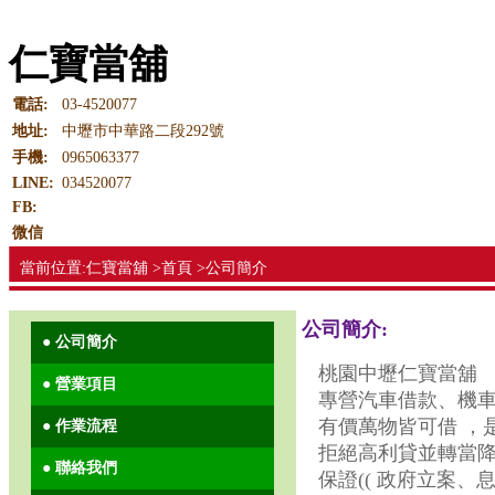
仁寶當舖
電話:
03-4520077
地址:
中壢市中華路二段292號
手機:
0965063377
LINE:
034520077
FB:
微信
當前位置:仁寶當舖 >首頁 >公司簡介
公司簡介:
● 公司簡介
桃園中壢仁寶當舖
● 營業項目
專營汽車借款、機
有價萬物皆可借 ，
● 作業流程
拒絕高利貸並轉當
● 聯絡我們
保證(( 政府立案、