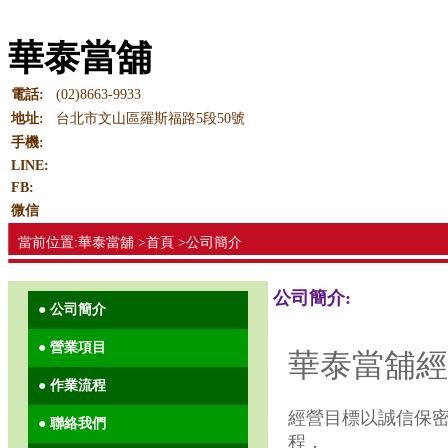
華泰當舖
電話:
(02)8663-9933
地址:
台北市文山區羅斯福路5段50號
手機:
LINE:
FB:
微信
當前位置:華泰當舖 >首頁 >公司簡介
公司簡介:
● 公司簡介
● 營業項目
華泰當舖經
● 作業流程
經營目標以誠信保
● 聯絡我們
程，