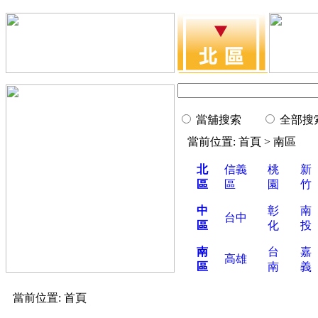
當舖搜索
全部搜
當前位置: 首頁 > 南區
北
信義
桃
新
區
區
園
竹
中
彰
南
台中
區
化
投
南
台
嘉
高雄
區
南
義
當前位置: 首頁