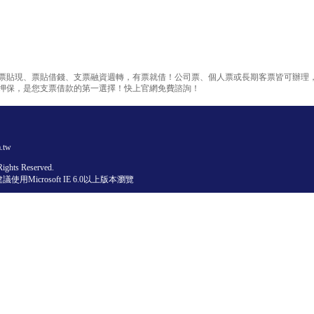
票貼現、票貼借錢、支票融資週轉，有票就借！公司票、個人票或長期客票皆可辦理
押保，是您支票借款的第一選擇！快上官網免費諮詢！
.tw
ghts Reserved.
使用Microsoft IE 6.0以上版本瀏覽