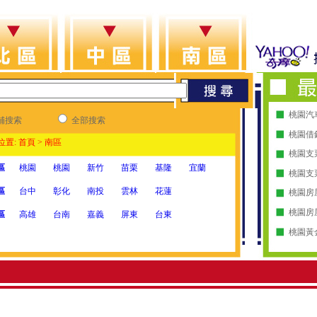
桃園汽
舖搜索
全部搜索
桃園借
置: 首頁 > 南區
桃園支
區
桃園
桃園
新竹
苗栗
基隆
宜蘭
桃園支
區
台中
彰化
南投
雲林
花蓮
桃園房
桃園房
區
高雄
台南
嘉義
屏東
台東
桃園黃