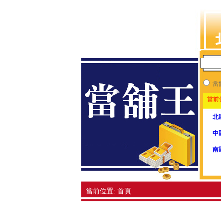
當
當前位
北
中
南
當前位置: 首頁