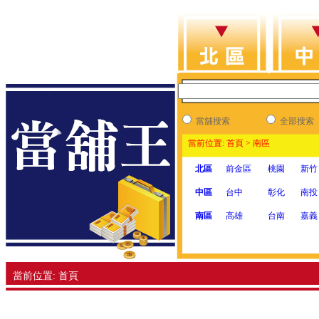
當舖搜索
全部搜索
當前位置: 首頁 > 南區
北區
前金區
桃園
新竹
中區
台中
彰化
南投
南區
高雄
台南
嘉義
當前位置: 首頁