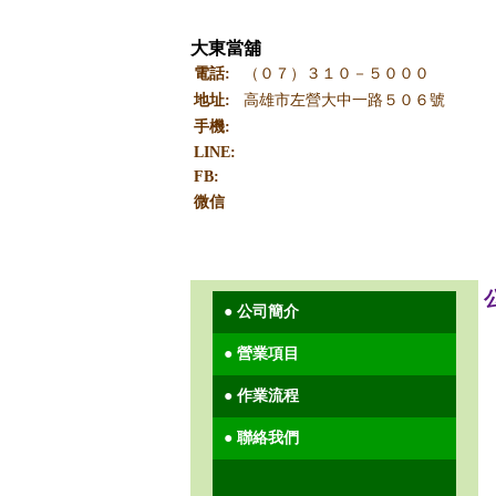
大東當舖
電話:
（０７）３１０－５０００
地址:
高雄市左營大中一路５０６號
手機:
LINE:
FB:
微信
當前位置:大東當舖 >首頁 >公司簡介
● 公司簡介
● 營業項目
● 作業流程
● 聯絡我們